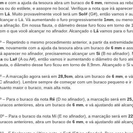
cm
e com a ajuda da tesoura abra um buraco de
6 mm
, remova as reb
ixa ou do estilete, e assopre no bocal. Verifique a nota que irá aparec
um
Lá
. Muito provavelmente você terá um
Sol#
(G#), então vamos ir a
lcançar o Lá. Vá aumentando o furo progressivamente
1mm
, ou meno
a afinação. Em nossa flauta, o diâmetro desse furo ficou em torno d
om o que você alcançar no afinador. Alcançado o
Lá
vamos para o fur
º – Repetindo o mesmo procedimento anterior, a partir da extremida
cm
, novamente com a ajuda da tesoura abra um buraco de
6 mm
e ass
rá aparecer no afinador, precisaremos alcançar um
Si
(B no afinador).
La
ou
La#
(A ou A#), então vamos ir aumentando o diâmetro do furo at
lauta, o diâmetro desse furo ficou em torno de 8,9mm. Alcançado o Si 
º – A marcação agora será em
28,9cm
, abra um buraco de
6 mm
, e v
C afinador). Lembre sempre de começar com um buraco pequeno e ir 
uanto maior o buraco, mais alta nota.
º – Para o buraco da nota
Ré
(D no afinador), a marcação será em
25
uracos anteriores, abra um buraco de
6 mm
, e vá ajustando até alcan
0º – Para o buraco da nota Mi (E no afinador), a marcação será em
22
uracos anteriores, abra um buraco de
6 mm
, e vá ajustando até alcan