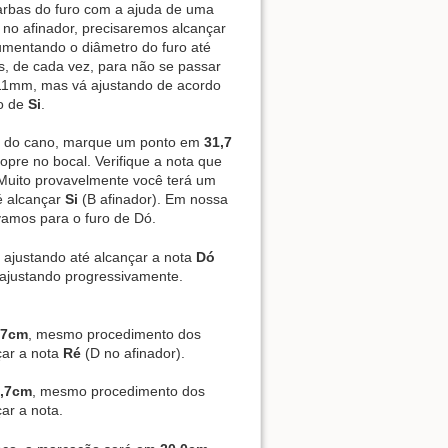
arbas do furo com a ajuda de uma
er no afinador, precisaremos alcançar
umentando o diâmetro do furo até
s, de cada vez, para não se passar
e 11mm, mas vá ajustando de acordo
o de
Si
.
de do cano, marque um ponto em
31,7
opre no bocal. Verifique a nota que
 Muito provavelmente você terá um
é alcançar
Si
(B afinador). Em nossa
vamos para o furo de Dó.
á ajustando até alcançar a nota
Dó
ajustando progressivamente.
,7cm
, mesmo procedimento dos
çar a nota
Ré
(D no afinador).
,7cm
, mesmo procedimento dos
çar a nota.