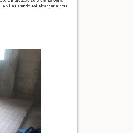
uraco, a marcação será em
20,0cm
,
m
, e vá ajustando até alcançar a nota.