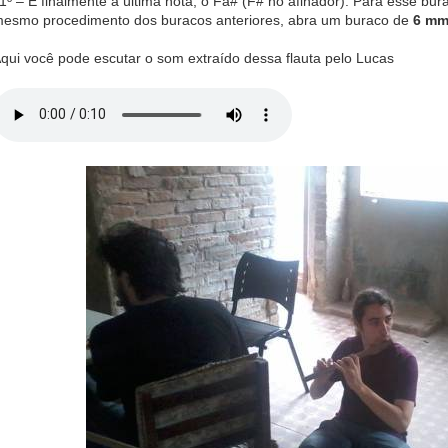
1º – E finalmente a última nota, o Fa# (F# no afinador). Para esse b
esmo procedimento dos buracos anteriores, abra um buraco de
6 m
qui você pode escutar o som extraído dessa flauta pelo Lucas