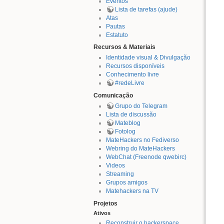
Eventos
Lista de tarefas (ajude)
Atas
Pautas
Estatuto
Recursos & Materiais
Identidade visual & Divulgação
Recursos disponíveis
Conhecimento livre
#redeLivre
Comunicação
Grupo do Telegram
Lista de discussão
Mateblog
Fotolog
MateHackers no Fediverso
Webring do MateHackers
WebChat (Freenode qwebirc)
Videos
Streaming
Grupos amigos
Matehackers na TV
Projetos
Ativos
Reconstruir o hackerspace