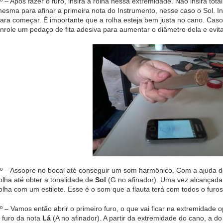
º – Após fazer o furo, insira a rolha nessa extremidade. Não insira tot
esma para afinar a primeira nota do Instrumento, nesse caso o Sol. 
ara começar. É importante que a rolha esteja bem justa no cano. Cas
nrole um pedaço de fita adesiva para aumentar o diâmetro dela e evita
º – Assopre no bocal até conseguir um som harmônico. Com a ajuda do
olha até obter a tonalidade de
Sol
(G no afinador). Uma vez alcançada 
olha com um estilete. Esse é o som que a flauta terá com todos o furo
º – Vamos então abrir o primeiro furo, o que vai ficar na extremidade o
 furo da nota
Lá
(A no afinador). A partir da extremidade do cano, a 