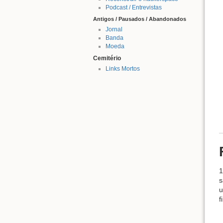
Podcast / Entrevistas
Antigos / Pausados / Abandonados
Jornal
Banda
Moeda
Cemitério
Links Mortos
1
s
u
f