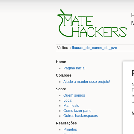
Visitou:
flautas_de_canos_de_pvc
•
Home
Página Inicial
Colabore
Ajude a manter esse projeto!
Sobre
P
Quem somos
t
Local
c
Manifesto
Como fazer parte
M
Outros hackerspaces
Realizações
Projetos