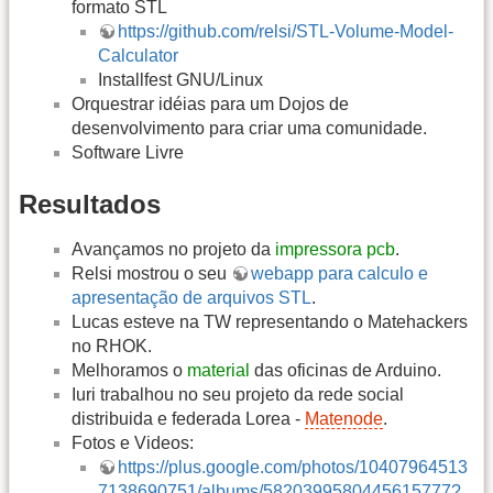
formato STL
https://github.com/relsi/STL-Volume-Model-
Calculator
Installfest GNU/Linux
Orquestrar idéias para um Dojos de
desenvolvimento para criar uma comunidade.
Software Livre
Resultados
Avançamos no projeto da
impressora pcb
.
Relsi mostrou o seu
webapp para calculo e
apresentação de arquivos STL
.
Lucas esteve na TW representando o Matehackers
no RHOK.
Melhoramos o
material
das oficinas de Arduino.
Iuri trabalhou no seu projeto da rede social
distribuida e federada Lorea -
Matenode
.
Fotos e Videos:
https://plus.google.com/photos/10407964513
7138690751/albums/5820399580445615777?