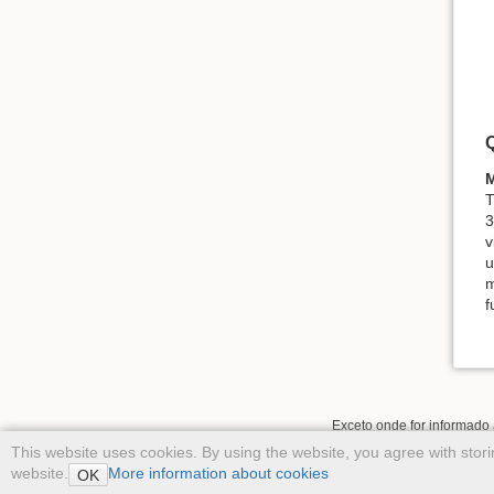
M
T
3
v
u
m
f
Exceto onde for informado 
This website uses cookies. By using the website, you agree with stor
website.
More information about cookies
OK