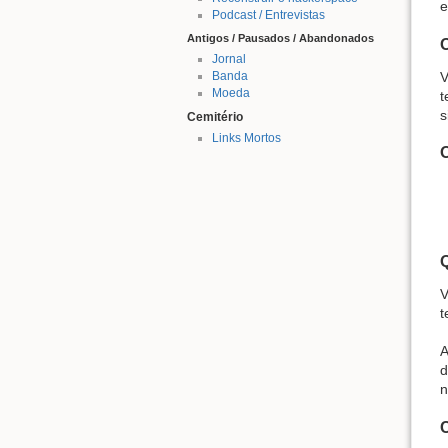
e
Podcast / Entrevistas
Antigos / Pausados / Abandonados
Jornal
Banda
V
Moeda
t
s
Cemitério
Links Mortos
V
t
A
d
n