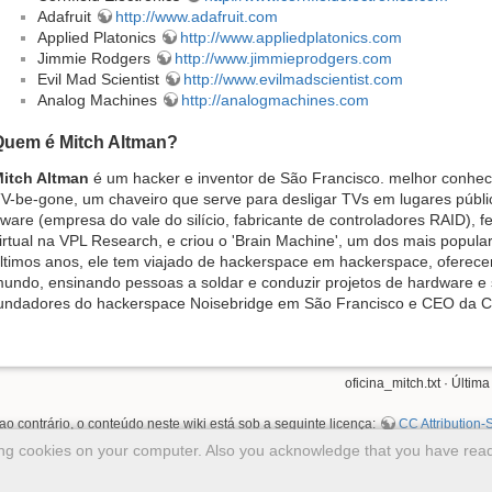
Adafruit
http://www.adafruit.com
Applied Platonics
http://www.appliedplatonics.com
Jimmie Rodgers
http://www.jimmieprodgers.com
Evil Mad Scientist
http://www.evilmadscientist.com
Analog Machines
http://analogmachines.com
Quem é Mitch Altman?
itch Altman
é um hacker e inventor de São Francisco. melhor conheci
V-be-gone, um chaveiro que serve para desligar TVs em lugares públi
ware (empresa do vale do silício, fabricante de controladores RAID), f
irtual na VPL Research, e criou o 'Brain Machine', um dos mais popula
ltimos anos, ele tem viajado de hackerspace em hackerspace, oferec
undo, ensinando pessoas a soldar e conduzir projetos de hardware e s
undadores do hackerspace Noisebridge em São Francisco e CEO da Cor
oficina_mitch.txt
· Última
ao contrário, o conteúdo neste wiki está sob a seguinte licença:
CC Attribution-S
ing cookies on your computer. Also you acknowledge that you have read