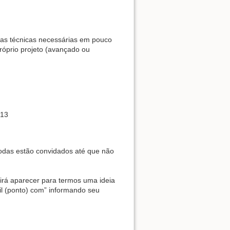
r as técnicas necessárias em pouco
róprio projeto (avançado ou
013
 todas estão convidados até que não
irá aparecer para termos uma ideia
l (ponto) com” informando seu