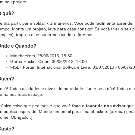
m seu projeto.
O quê?
enha participar e soldar kits maneiros. Você pode facilmente aprende
empo. Monte um projeto, leve para casa consigo! Se você tiver o seu p
imples), traga-o e se pudermos ajudar o faremos!
Onde e Quando?
Matehackers, 28/06/2013, 19:30
Garoa Hacker Clube, 30/06/2013, 16:00
FISL - Forum Internacional Software Livre, 03/07/2013 - 06/07/2
Quem?
ocê! Todas as idades e níveis de habilidade. Junte-se a nós! Todos e
enhamos mais espaço.
 única coisa que pedimos é que você
faça o favor de nos avisar
que 
o público esperado. Mande um email para “matehackers (arroba) gmai
ome. Obrigado :)
Custo?