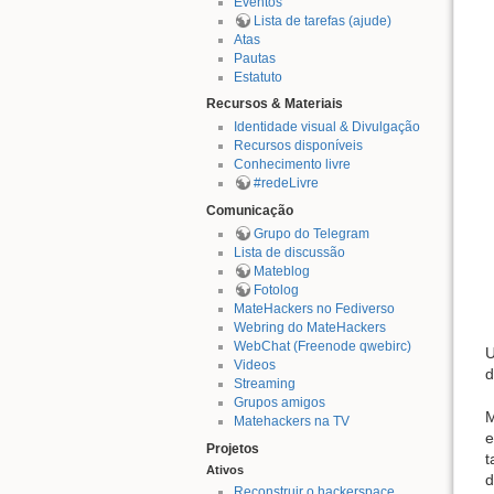
Eventos
Lista de tarefas (ajude)
Atas
Pautas
Estatuto
Recursos & Materiais
Identidade visual & Divulgação
Recursos disponíveis
Conhecimento livre
#redeLivre
Comunicação
Grupo do Telegram
Lista de discussão
Mateblog
Fotolog
MateHackers no Fediverso
Webring do MateHackers
WebChat (Freenode qwebirc)
U
Videos
d
Streaming
Grupos amigos
M
Matehackers na TV
e
Projetos
t
Ativos
d
Reconstruir o hackerspace