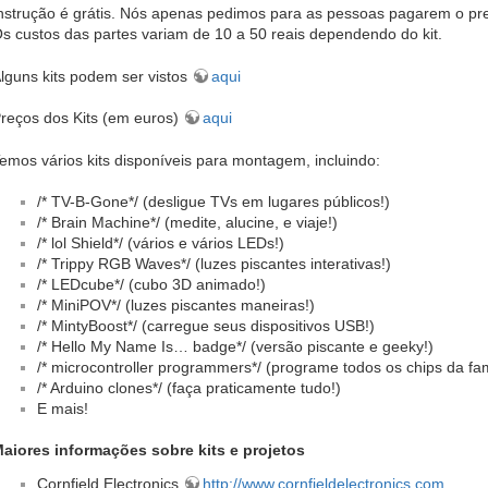
nstrução é grátis. Nós apenas pedimos para as pessoas pagarem o preço
s custos das partes variam de 10 a 50 reais dependendo do kit.
lguns kits podem ser vistos
aqui
reços dos Kits (em euros)
aqui
emos vários kits disponíveis para montagem, incluindo:
/* TV-B-Gone*/ (desligue TVs em lugares públicos!)
/* Brain Machine*/ (medite, alucine, e viaje!)
/* lol Shield*/ (vários e vários LEDs!)
/* Trippy RGB Waves*/ (luzes piscantes interativas!)
/* LEDcube*/ (cubo 3D animado!)
/* MiniPOV*/ (luzes piscantes maneiras!)
/* MintyBoost*/ (carregue seus dispositivos USB!)
/* Hello My Name Is… badge*/ (versão piscante e geeky!)
/* microcontroller programmers*/ (programe todos os chips da fam
/* Arduino clones*/ (faça praticamente tudo!)
E mais!
aiores informações sobre kits e projetos
Cornfield Electronics
http://www.cornfieldelectronics.com