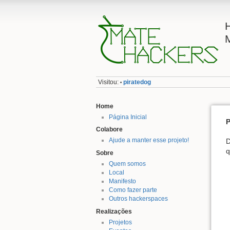
Visitou:
piratedog
•
Home
Página Inicial
P
Colabore
Ajude a manter esse projeto!
D
q
Sobre
Quem somos
Local
Manifesto
Como fazer parte
Outros hackerspaces
Realizações
Projetos