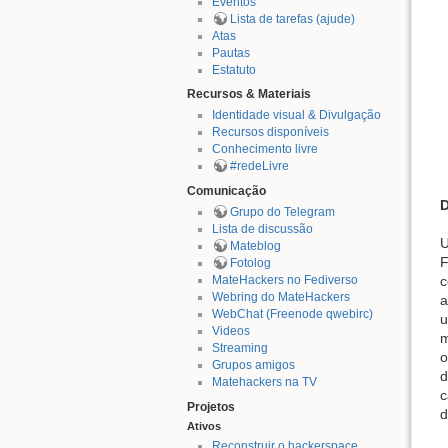
Eventos
Lista de tarefas (ajude)
Atas
Pautas
Estatuto
Recursos & Materiais
Identidade visual & Divulgação
Recursos disponíveis
Conhecimento livre
#redeLivre
Comunicação
D
Grupo do Telegram
Lista de discussão
U
Mateblog
F
Fotolog
MateHackers no Fediverso
c
Webring do MateHackers
a
WebChat (Freenode qwebirc)
u
Videos
m
Streaming
o
Grupos amigos
d
Matehackers na TV
c
Projetos
d
Ativos
Reconstruir o hackerspace