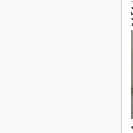
c
r
a
r
d
d