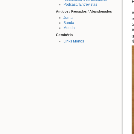
H
Podcast / Entrevistas
Antigos / Pausados / Abandonados
A
Jornal
e
Banda
S
Moeda
A
Cemitério
g
Links Mortos