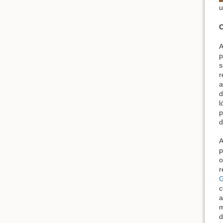
u
C
A
p
s
r
a
d
l
p
d
A
p
o
r
c
a
m
d