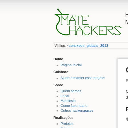
Visitou:
conexoes_globais_2013
•
Home
Página Inicial
Colabore
Ajude a manter esse projeto!
P
Sobre
Quem somos
M
Local
d
Manifesto
Como fazer parte
Outros hackerspaces
Realizações
Projetos