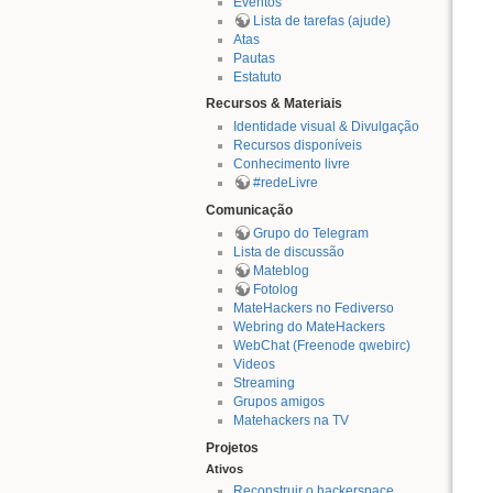
Eventos
Lista de tarefas (ajude)
Atas
Pautas
Estatuto
Recursos & Materiais
Identidade visual & Divulgação
Recursos disponíveis
Conhecimento livre
#redeLivre
Comunicação
Grupo do Telegram
Lista de discussão
Mateblog
Fotolog
MateHackers no Fediverso
Webring do MateHackers
WebChat (Freenode qwebirc)
Videos
Streaming
Grupos amigos
Matehackers na TV
Projetos
Ativos
Reconstruir o hackerspace